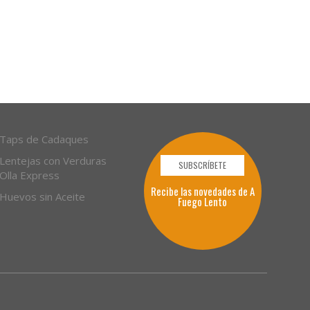
Taps de Cadaques
Lentejas con Verduras
SUBSCRÍBETE
Olla Express
Recibe las novedades de A
Huevos sin Aceite
Fuego Lento