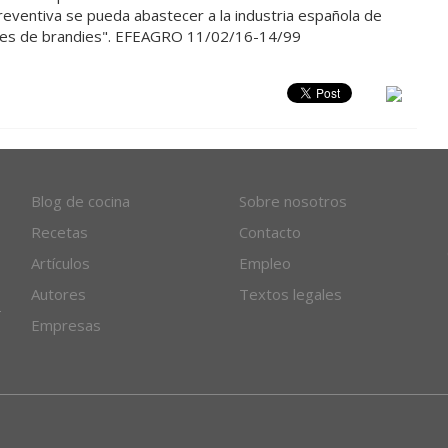
reventiva se pueda abastecer a la industria española de
tores de brandies". EFEAGRO 11/02/16-14/99
Blog de cocina
Sobre nosotros
Recetas
Contacto
Artículos
Empleo
Autores
Textos legales
Empresas