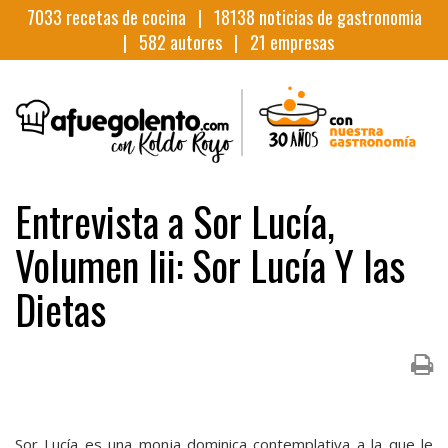
7033
recetas de cocina |
18138
noticias de gastronomia
|
582
autores |
21
empresas
Entrevista a Sor Lucía,
Volumen Iii: Sor Lucía Y las
Dietas
Sor Lucía es una monja dominica contemplativa a la que le