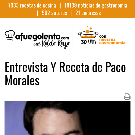
7033
recetas de cocina |
18139
noticias de gastronomia
|
582
autores |
21
empresas
Entrevista Y Receta de Paco
Morales