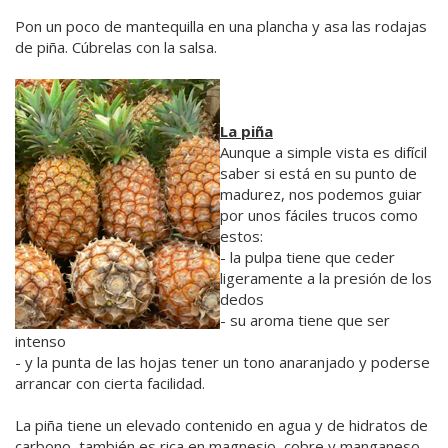
Pon un poco de mantequilla en una plancha y asa las rodajas
de piña. Cúbrelas con la salsa.
La piña
Aunque a simple vista es difícil
saber si está en su punto de
madurez, nos podemos guiar
por unos fáciles trucos como
estos:
- la pulpa tiene que ceder
ligeramente a la presión de los
dedos
- su aroma tiene que ser
intenso
- y la punta de las hojas tener un tono anaranjado y poderse
arrancar con cierta facilidad.
La piña tiene un elevado contenido en agua y de hidratos de
carbono, también es rica en magnesio, cobre y manganeso,