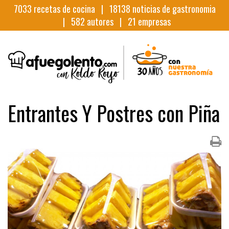
7033
recetas de cocina |
18138
noticias de gastronomia
|
582
autores |
21
empresas
Entrantes Y Postres con Piña