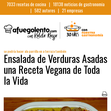
7033
recetas de cocina |
18138
noticias de gastronomia
|
582
autores |
21
empresas
se podría hacer ala parrilla en a terraza también
Ensalada de Verduras Asadas
una Receta Vegana de Toda
la Vida