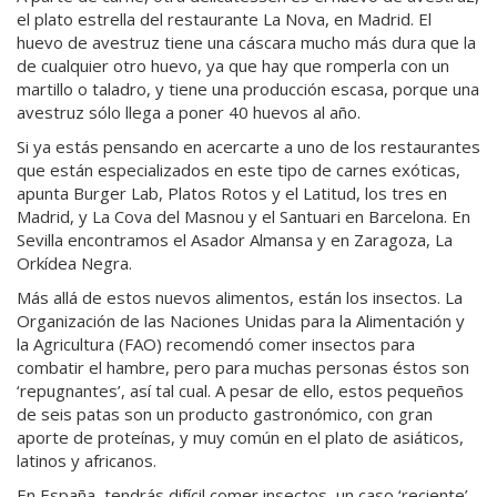
el plato estrella del restaurante La Nova, en Madrid. El
huevo de avestruz tiene una cáscara mucho más dura que la
de cualquier otro huevo, ya que hay que romperla con un
martillo o taladro, y tiene una producción escasa, porque una
avestruz sólo llega a poner 40 huevos al año.
Si ya estás pensando en acercarte a uno de los restaurantes
que están especializados en este tipo de carnes exóticas,
apunta Burger Lab, Platos Rotos y el Latitud, los tres en
Madrid, y La Cova del Masnou y el Santuari en Barcelona. En
Sevilla encontramos el Asador Almansa y en Zaragoza, La
Orkídea Negra.
Más allá de estos nuevos alimentos, están los insectos. La
Organización de las Naciones Unidas para la Alimentación y
la Agricultura (FAO) recomendó comer insectos para
combatir el hambre, pero para muchas personas éstos son
‘repugnantes’, así tal cual. A pesar de ello, estos pequeños
de seis patas son un producto gastronómico, con gran
aporte de proteínas, y muy común en el plato de asiáticos,
latinos y africanos.
En España, tendrás difícil comer insectos, un caso ‘reciente’