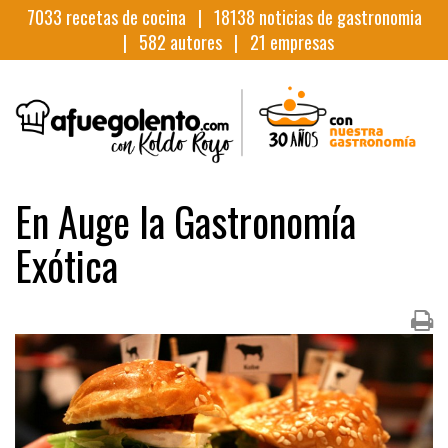
7033
recetas de cocina |
18138
noticias de gastronomia
|
582
autores |
21
empresas
En Auge la Gastronomía
Exótica