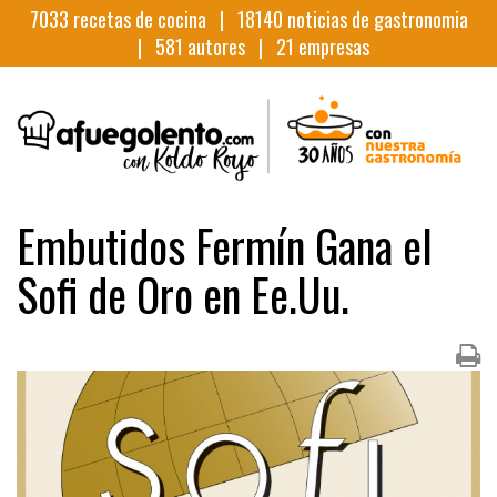
7033
recetas de cocina |
18140
noticias de gastronomia
|
581
autores |
21
empresas
Embutidos Fermín Gana el
Sofi de Oro en Ee.Uu.