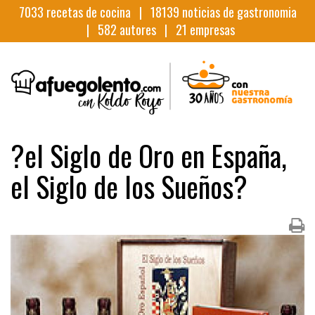
7033
recetas de cocina |
18139
noticias de gastronomia
|
582
autores |
21
empresas
?el Siglo de Oro en España,
el Siglo de los Sueños?