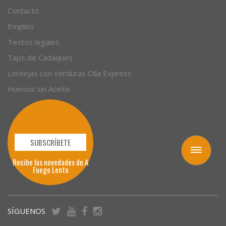
Contacto
Empleo
Textos legales
Taps de Cadaques
Lentejas con Verduras Olla Express
Huevos sin Aceite
SUBSCRÍBETE
Toggle
Recibe las novedades de A
navigation
Fuego Lento
SÍGUENOS