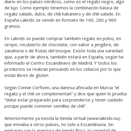
diario en los países nórdicos, como es el regaliz negro, algo
de lujo. Como ejemplo tenemos la combinación básica de
regaliz salado, dulce, de chili habanero y de chili salado. En
España Lakrids se vende en formato de 160, 260 y 960
gramos.
En Lakrids se puede comprar también regaliz en polvo, en
sirope, recubierto de chocolate, con sabor a jengibre, de
zanahoria o de frutas del bosque. Existe toda una variedad
que, a partir de ahora, también estará en España, según ha
informado el Centro Escandinavo de Madrid. Y todos los
productos se realizan pensando en los celiacos por lo que
están libres de gluten.
Según Connie Corfixen, una danesa afincada en Murcia “el
regaliz y el chili se complementan” y dice que quien lo prueba
“debe estar preparado para sorprenderse y tener cuidado
porque puede contener semillas de chili”.
Anteriormente ya existía la tienda virtual (www.lakrids.nu),
que enviaba a otros países, no solo a Escandinavia. Sin
embargo con la apertura de tienda física, la variedad de