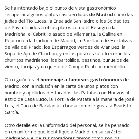
Se ha intentado bajo el punto de vista gastronómico
recuperar algunos platos casi perdidos
de Madrid
como las
Judías del Tío Lucas, la Ensalada San Isidro o los Soldaditos
de Pavía. Unidos a otros platos como el Besugo a la
Madrileña, el Cabritillo asado de Villamanta, la Gallina en
Pepitoria a la tradición de Madrid, la Parrillada de Hortalizas
de Villa del Prado, los Espárragos verdes de Aranjuez, la
Sopa de Ajo de Chinchón, y en los postres se ofrecerán los
churritos madrileños, los bartolillos, pestiños, buñuelos de
viento, torrijas y un queso de Campo Real con membrillo.
Otro guiño es el
homenaje a famosos gastrónomos
de
Madrid, con la inclusión en la carta de unos platos con
nombre y apellidos destacados: las Patatas con Huevos al
estilo de Casa Lucio, la Tortilla de Patata a la manera de José
Luis, el Taco de Bacalao a la brasa como le gusta a Evaristo
García.
Otro detalle es la uniformidad del personal, se ha pensado
en un uniforme que identifique a Madrid, en su carácter
madrileño y el de sus moradores típicos como son los