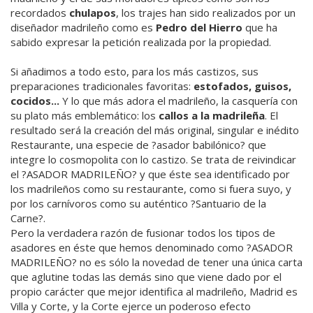
recordados
chulapos
, los trajes han sido realizados por un
diseñador madrileño como es
Pedro del Hierro
que ha
sabido expresar la petición realizada por la propiedad.
Si añadimos a todo esto, para los más castizos, sus
preparaciones tradicionales favoritas:
estofados, guisos,
cocidos...
Y lo que más adora el madrileño, la casquería con
su plato más emblemático: los
callos a la madrileña
. El
resultado será la creación del más original, singular e inédito
Restaurante, una especie de ?asador babilónico? que
integre lo cosmopolita con lo castizo. Se trata de reivindicar
el ?ASADOR MADRILEÑO? y que éste sea identificado por
los madrileños como su restaurante, como si fuera suyo, y
por los carnívoros como su auténtico ?Santuario de la
Carne?.
Pero la verdadera razón de fusionar todos los tipos de
asadores en éste que hemos denominado como ?ASADOR
MADRILEÑO? no es sólo la novedad de tener una única carta
que aglutine todas las demás sino que viene dado por el
propio carácter que mejor identifica al madrileño, Madrid es
Villa y Corte, y la Corte ejerce un poderoso efecto