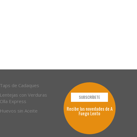
Taps de Cadaques
Lentejas con Verduras
SUBSCRÍBETE
Olla Express
Recibe las novedades de A
Huevos sin Aceite
Fuego Lento