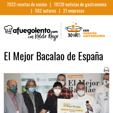
7033
recetas de cocina |
18139
noticias de gastronomia
|
582
autores |
21
empresas
El Mejor Bacalao de España