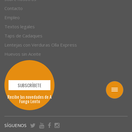
Contacto
Empleo
Textos legales
Taps de Cadaques
Lentejas con Verduras Olla Express
Huevos sin Aceite
SUBSCRÍBETE
Toggle
Recibe las novedades de A
navigation
Fuego Lento
SÍGUENOS