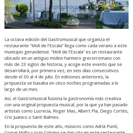
La octava edición del Gastromusical que organiza el
restaurante “Molí de l’Escala” llega como cada verano a este
municipio gerundense. “Molí de l’Escala” es un restaurante
ubicado en un antiguo molino harinero grecorromano con
más de 23 siglos de historia, y acoge este evento que se
desarrollará, por primera vez, en seis días consecutivos
desde el 30 al 4 de julio. En ediciones anteriores, la
propuesta se basaba en cinco noches programadas a lo
largo de un mes.
Así, el Gastromusical fusiona la gastronomía más creativa
con una original propuesta musical, por la que ya han pasado
artistas como Lucrecia, Roger Mas, Albert Pla, Diego Cortés,
Cris Juanico o Santi Balmes.
En la propuesta de este año, músicos como Adrià Puntí,
Coque Malla o Joan Colomo se dan cita en este restaurante