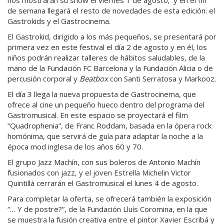
nos mostrarán su show el viernes 1 de agosto; y en el fin
de semana llegará el resto de novedades de esta edición: el
Gastrokids y el Gastrocinema.
El Gastrokid, dirigido a los más pequeños, se presentará por
primera vez en este festival el día 2 de agosto y en él, los
niños podrán realizar talleres de hábitos saludables, de la
mano de la Fundación FC Barcelona y la Fundación Alicia o de
percusión corporal y
Beatbox
con Santi Serratosa y Markooz.
El día 3 llega la nueva propuesta de Gastrocinema, que
ofrece al cine un pequeño hueco dentro del programa del
Gastromusical. En este espacio se proyectará el film
“Quadrophenia”, de Franc Roddam, basada en la ópera rock
homónima, que servirá de guía para adaptar la noche a la
época mod inglesa de los años 60 y 70.
El grupo Jazz Machín, con sus boleros de Antonio Machín
fusionados con jazz, y el joven Estrella Michelin Victor
Quintillà cerrarán el Gastromusical el lunes 4 de agosto.
Para completar la oferta, se ofrecerá también la exposición
“… Y de postre?”, de la Fundación Lluís Coromina, en la que
se muestra la fusión creativa entre el pintor Xavier Escribá y