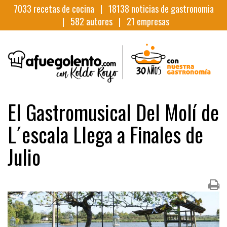
7033
recetas de cocina |
18138
noticias de gastronomia
|
582
autores |
21
empresas
El Gastromusical Del Molí de
L´escala Llega a Finales de
Julio