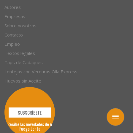
Autores
Empresas
Sobre nosotros
Contacto
Empleo
Textos legales
Taps de Cadaques
Lentejas con Verduras Olla Express
Huevos sin Aceite
SUBSCRÍBETE
Toggle
navigation
Recibe las novedades de A
Fuego Lento