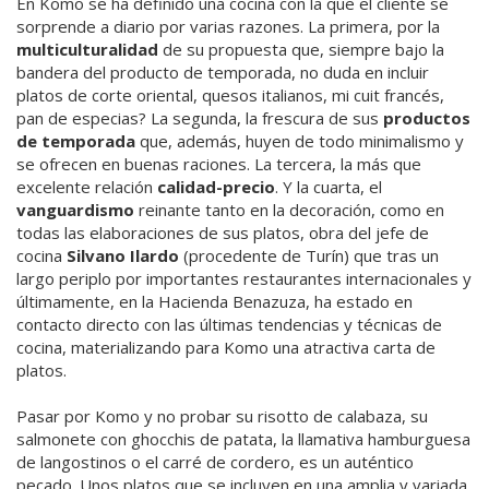
En Komo se ha definido una cocina con la que el cliente se
sorprende a diario por varias razones. La primera, por la
multiculturalidad
de su propuesta que, siempre bajo la
bandera del producto de temporada, no duda en incluir
platos de corte oriental, quesos italianos, mi cuit francés,
pan de especias? La segunda, la frescura de sus
productos
de temporada
que, además, huyen de todo minimalismo y
se ofrecen en buenas raciones. La tercera, la más que
excelente relación
calidad-precio
. Y la cuarta, el
vanguardismo
reinante tanto en la decoración, como en
todas las elaboraciones de sus platos, obra del jefe de
cocina
Silvano Ilardo
(procedente de Turín) que tras un
largo periplo por importantes restaurantes internacionales y
últimamente, en la Hacienda Benazuza, ha estado en
contacto directo con las últimas tendencias y técnicas de
cocina, materializando para Komo una atractiva carta de
platos.
Pasar por Komo y no probar su risotto de calabaza, su
salmonete con ghocchis de patata, la llamativa hamburguesa
de langostinos o el carré de cordero, es un auténtico
pecado. Unos platos que se incluyen en una amplia y variada