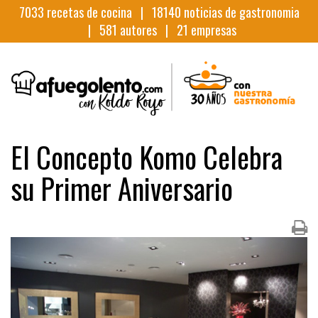
7033
recetas de cocina |
18140
noticias de gastronomia
|
581
autores |
21
empresas
El Concepto Komo Celebra
su Primer Aniversario