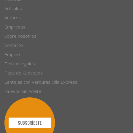
Artículos
Autores
Empresas
Sobre nosotros
Contacto
Empleo
Textos legales
Taps de Cadaques
Lentejas con Verduras Olla Express
Huevos sin Aceite
SUBSCRÍBETE