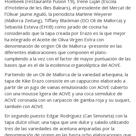
Hoebeek (restaurante Fusion 19), Irene Luján (Escola
d’Hoteleria de les Illes Balears), el presidente del Mercat de
l’Olivar Jaume Aguiló, la periodista Marlene Weyerer
(Mallorca Zeitung), Tiffany Blackman (DO Oli de Mallorca) y
Sebastià Esteva (EHIB) como jurado de cocina ha
considerado que la tapa creada por Erazo es la que mejor
ha integrado el Aceite de Oliva Virgen Extra con
denominación de origen Oli de Mallorca -presente en las
diferentes elaboraciones que componen el plato-
cumpliendo a la vez con el factor de mayor puntuación de las
bases que es el de la incidencia organoléptica del AOVE.
Partiendo de un Oli de Mallorca de la variedad arbequina
,
la
tapa de Kike Erazo consiste en un cappuccino elaborado a
partir de un jugo de vainas emulsionado con AOVE cubierto
con una mousse ligera de AOVE y una coca semidulce de
AOVE coronada con un carpaccio de gamba roja y su suquet,
también con AOVE.
En segundo puesto Edgar Rodríguez (Can Simoneta) con la
tapa
dulce olivar,
una tapa que une dulce y salado utilizando
tres de las variedades de aceituna amparadas por la
denominación de origen en las hasta ocho elaboraciones que