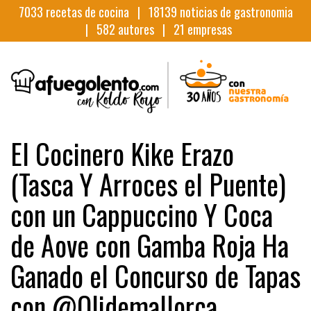
7033
recetas de cocina |
18139
noticias de gastronomia
|
582
autores |
21
empresas
El Cocinero Kike Erazo
(Tasca Y Arroces el Puente)
con un Cappuccino Y Coca
de Aove con Gamba Roja Ha
Ganado el Concurso de Tapas
con @Olidemallorca