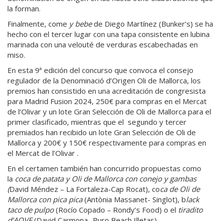
la forman.
Finalmente, come
y bebe
de Diego Martínez (Bunker’s) se ha
hecho con el tercer lugar con una tapa consistente en lubina
marinada con una velouté de verduras escabechadas en
miso.
En esta 9ª edición del concurso que convoca el consejo
regulador de la Denominació d’Origen Oli de Mallorca, los
premios han consistido en una acreditación de congresista
para Madrid Fusion 2024, 250€ para compras en el Mercat
de l’Olivar y un lote Gran Selección de Oli de Mallorca para el
primer clasificado, mientras que el segundo y tercer
premiados han recibido un lote Gran Selección de Oli de
Mallorca y 200€ y 150€ respectivamente para compras en
el Mercat de l’Olivar .
En el certamen también han concurrido propuestas como
la
coca de patata y Oli de Mallorca con conejo y gambas
(
David Méndez – La Fortaleza-Cap Rocat), co
ca de Oli de
Mallorca con pica pica
(Antònia Massanet- Singlot), b
lack
taco de pulpo
(Rocío Copado – Rondy’s Food) o el
tiradito
d’AOVE
(David Carmona- Puro Beach Illetas)