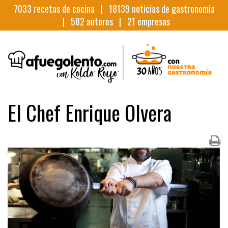
7033
recetas de cocina |
18139
noticias de gastronomia
|
582
autores |
21
empresas
El Chef Enrique Olvera