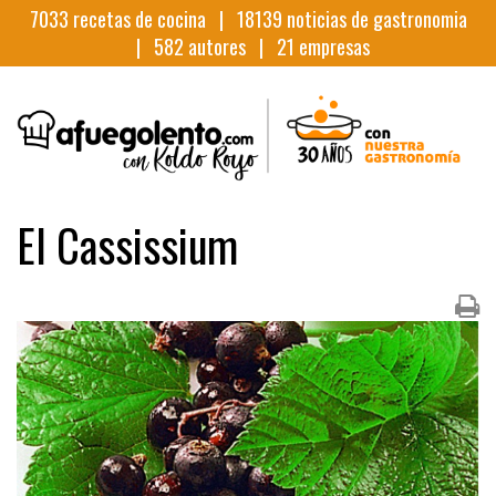
7033
recetas de cocina |
18139
noticias de gastronomia
|
582
autores |
21
empresas
El Cassissium