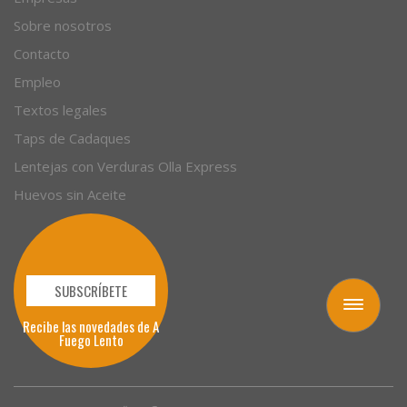
Sobre nosotros
Contacto
Empleo
Textos legales
Taps de Cadaques
Lentejas con Verduras Olla Express
Huevos sin Aceite
SUBSCRÍBETE
Toggle
Recibe las novedades de A
navigation
Fuego Lento