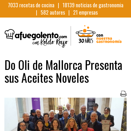
7033
recetas de cocina |
18139
noticias de gastronomia
|
582
autores |
21
empresas
Do Oli de Mallorca Presenta
sus Aceites Noveles