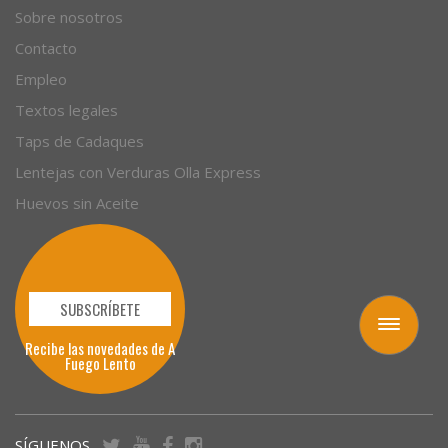
Sobre nosotros
Contacto
Empleo
Textos legales
Taps de Cadaques
Lentejas con Verduras Olla Express
Huevos sin Aceite
SUBSCRÍBETE
Toggle
Recibe las novedades de A
navigation
Fuego Lento
SÍGUENOS