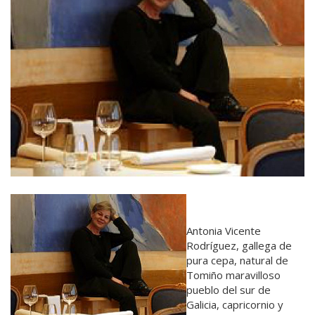
Antonia Vicente
Rodríguez, gallega de
pura cepa, natural de
Tomiño maravilloso
pueblo del sur de
Galicia, capricornio y