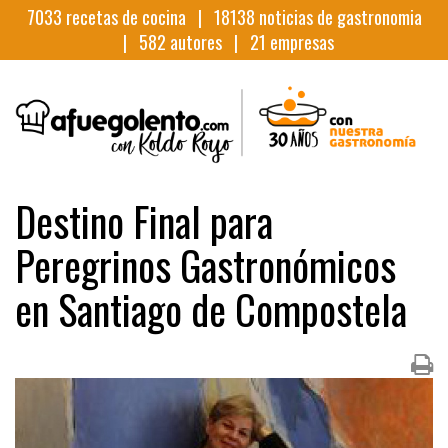
7033
recetas de cocina |
18138
noticias de gastronomia
|
582
autores |
21
empresas
Destino Final para
Peregrinos Gastronómicos
en Santiago de Compostela