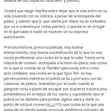
adueña de sus espacios naturales- y pasión).
Tendrá que elegir Martha entre dejar que la vida entre en su
vida (viviendo con su sobrina, a pesar de la búsqueda del
padre, y admitir que lo que siente por Mario es un torbellino
que va a rodearla por todas partes), o quedarse en el lugar
en el que nada ni nadie se mueven sin su expresa
autorización.
Preciosa historia, preciosa película, muy buena
interpretación, muy buena escenificación de lo que es una
cocina profesional, una cocina en la que la radio ?como en la
mayoría de cocinas- acompaña a la mise-en-place; una cocina
en la que la comida de la ?familia? (personal) entra como
acto cotidiano; una cocina en la que ?¡por fin!- no hay
persecuciones mientras el policía se lía a porrazos con las
columnas de platos, tirándolos por el suelo cuando el
gangster está a punto de escapar por la puerta trasera (eso
poniéndonos en el mejor de los casos y suponiendo que el
policía no se detiene para probar alguna salsa y darle su
punto de vista al cocinero)(¿¿¿???); una cocina en la que una
queja de un cliente puede provocar auténticos volcanes de