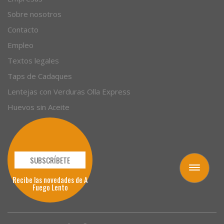
Sobre nosotros
Contacto
Empleo
Textos legales
Taps de Cadaques
Lentejas con Verduras Olla Express
Huevos sin Aceite
SUBSCRÍBETE
Toggle
Recibe las novedades de A
navigation
Fuego Lento