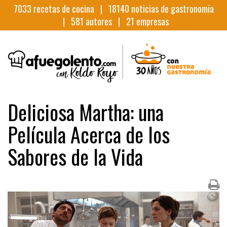
7033
recetas de cocina |
18140
noticias de gastronomia
|
581
autores |
21
empresas
Deliciosa Martha: una
Película Acerca de los
Sabores de la Vida