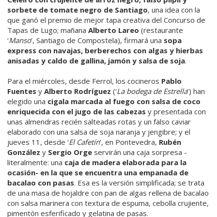
sorbete de tomate negro de Santiago
, una idea con la
que ganó el premio de mejor tapa creativa del Concurso de
Tapas de Lugo; mañana
Alberto Lareo
(restaurante
‘
Manso
’, Santiago de Compostela), firmará una
sopa
express con navajas, berberechos con algas y hierbas
anisadas y caldo de gallina, jamón y salsa de soja
.
Para el miércoles, desde Ferrol, los cocineros
Pablo
Fuentes
y
Alberto Rodríguez
(‘
La bodega de Estrella
’) han
elegido una
cigala marcada al fuego con salsa de coco
enriquecida con el jugo de las cabezas
y presentada con
unas almendras recién salteadas rotas y un falso caviar
elaborado con una salsa de soja naranja y jengibre; y el
jueves 11, desde ‘
El Cafetín
’, en Pontevedra,
Rubén
González
y
Sergio Orge
servirán una caja sorpresa -
literalmente: una
caja de madera elaborada para la
ocasión- en la que se encuentra una empanada de
bacalao con pasas
. Esa es la versión simplificada; se trata
de una masa de hojaldre con pan de algas rellena de bacalao
con salsa marinera con textura de espuma, cebolla crujiente,
pimentón esferificado y gelatina de pasas.