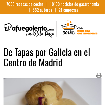
7033
recetas de cocina |
18138
noticias de gastronomia
|
582
autores |
21
empresas
De Tapas por Galicia en el
Centro de Madrid