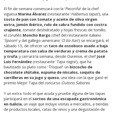
El fin de semana comenzará con la ‘
Pecoriña
’ de la chef
viguesa
Marina Álvarez
(restaurante ‘
Habemus tapas
’), una
tosta de pan con tomate y aceite de oliva virgen
extra, jamón ibérico, rulo de cabra fundido con costra
crujiente
, tomate deshidratado y hojas frescas de tomillo;
el coruñés
Moncho Bargo
(chef del restaurante italiano
‘
Spoom
’ y del gallego-americano ‘
O tío Xan
’) se encargará, el
sábado 13, de ofrecer un
taco de ossobuco asado a baja
temperatura con salsa de verduras y crema de patata
y trufa
; y cerrará la semana, desde Ourense, el chef
José
Luis Fernández
(restaurante ‘
Tapa negr
a’), que ha
bautizado su plato como ‘
Trisquel
’: un
bizcocho de
chocolate shiitake, espuma de níscalos, saquito de
carrilleras en su jugo y queso
, una idea con la que ganó el
premio Mejor Tapa del concurso
Outono Sabores
.
Y un extra: todo el que acuda y pruebe alguna de las tapas
participará en el
sorteo de una escapada gastronómica
en Galicia
, un viaje que incluye visitas a mercados, a tiendas
de productos locales, catas de vinos y una degustación de