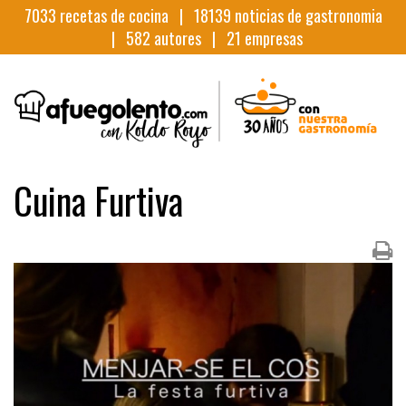
7033
recetas de cocina |
18139
noticias de gastronomia
|
582
autores |
21
empresas
Cuina Furtiva