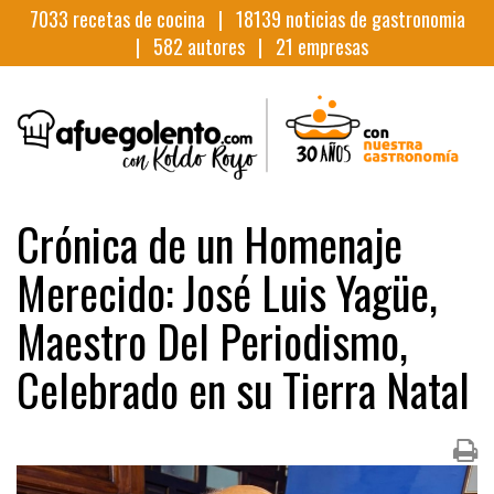
7033
recetas de cocina |
18139
noticias de gastronomia
|
582
autores |
21
empresas
Crónica de un Homenaje
Merecido: José Luis Yagüe,
Maestro Del Periodismo,
Celebrado en su Tierra Natal