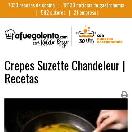
7033
recetas de cocina |
18139
noticias de gastronomia
|
582
autores |
21
empresas
Crepes Suzette Chandeleur |
Recetas