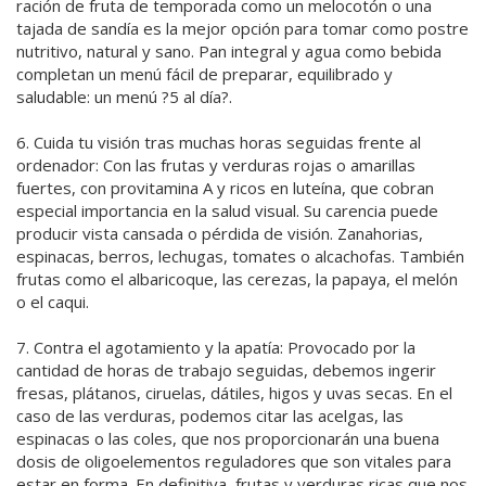
ración de fruta de temporada como un melocotón o una
tajada de sandía es la mejor opción para tomar como postre
nutritivo, natural y sano. Pan integral y agua como bebida
completan un menú fácil de preparar, equilibrado y
saludable: un menú ?5 al día?.
6. Cuida tu visión tras muchas horas seguidas frente al
ordenador: Con las frutas y verduras rojas o amarillas
fuertes, con provitamina A y ricos en luteína, que cobran
especial importancia en la salud visual. Su carencia puede
producir vista cansada o pérdida de visión. Zanahorias,
espinacas, berros, lechugas, tomates o alcachofas. También
frutas como el albaricoque, las cerezas, la papaya, el melón
o el caqui.
7. Contra el agotamiento y la apatía: Provocado por la
cantidad de horas de trabajo seguidas, debemos ingerir
fresas, plátanos, ciruelas, dátiles, higos y uvas secas. En el
caso de las verduras, podemos citar las acelgas, las
espinacas o las coles, que nos proporcionarán una buena
dosis de oligoelementos reguladores que son vitales para
estar en forma. En definitiva, frutas y verduras ricas que nos