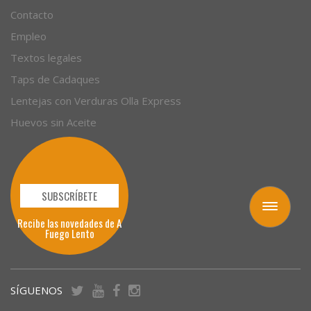
Contacto
Empleo
Textos legales
Taps de Cadaques
Lentejas con Verduras Olla Express
Huevos sin Aceite
SUBSCRÍBETE
Toggle
Recibe las novedades de A
navigation
Fuego Lento
SÍGUENOS