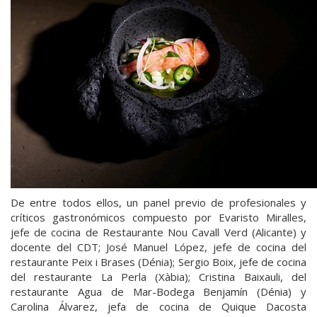
De entre todos ellos, un panel previo de profesionales y
críticos gastronómicos compuesto por Evaristo Miralles,
jefe de cocina de Restaurante Nou Cavall Verd (Alicante) y
docente del CDT; José Manuel López, jefe de cocina del
restaurante Peix i Brases (Dénia); Sergio Boix, jefe de cocina
del restaurante La Perla (Xàbia); Cristina Baixauli, del
restaurante Agua de Mar-Bodega Benjamín (Dénia) y
Carolina Álvarez, jefa de cocina de Quique Dacosta