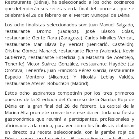
Restaurante (Dénia), ha seleccionado a los ocho cocineros
que defenderán sus recetas en la final del concurso, que se
celebrará el 28 de febrero en el Mercat Municipal de Dénia.
Los ocho finalistas seleccionados son: Juan Manuel Salgado,
restaurante Dromo (Badajoz). José Blasco Colas,
restaurante Gente Rara (Zaragoza). Carlos Miralles Vericat,
restaurante Mar Blava by Vericat (Benicarló, Castellón).
Cristina Gómez Manarel, restaurante Fierro (Valencia). Kevin
Gutiérrez, restaurante Esterlicia (La Matanza de Acentejo,
Tenerife). Víctor Suárez González, restaurante Haydée (La
Orotava, Tenerife). Juan Francisco Pérez García, restaurante
Espacio Montoro (Alicante). Y Nicolás Leblay Valdés,
restaurante Atelier-RobuchOn (Madrid).
Estos ocho aspirantes competirán por los tres primeros
puestos de la XI edición del Concurso de la Gamba Roja de
Dénia en la gran final del 28 de febrero. La capital de la
Marina Alta promete convertirse ese día en toda una fiesta
gastronómica que reunirá a participantes, profesionales y
aficionados a la cocina, para ver cómo los finalistas elaboran
en directo su receta seleccionada, con la gamba roja de
Dénia como protagonista. El ingrediente estrella del