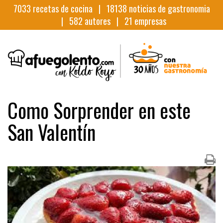
7033
recetas de cocina |
18138
noticias de gastronomia
|
582
autores |
21
empresas
Como Sorprender en este
San Valentín