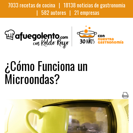
7033
recetas de cocina |
18138
noticias de gastronomia
|
582
autores |
21
empresas
¿Cómo Funciona un
Microondas?