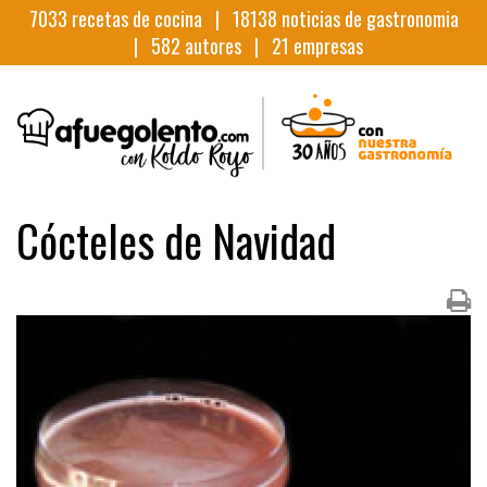
7033
recetas de cocina |
18138
noticias de gastronomia
|
582
autores |
21
empresas
Cócteles de Navidad