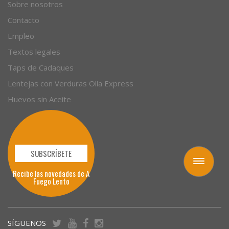
Sobre nosotros
Contacto
Empleo
Textos legales
Taps de Cadaques
Lentejas con Verduras Olla Express
Huevos sin Aceite
SUBSCRÍBETE
Toggle
Recibe las novedades de A
navigation
Fuego Lento
SÍGUENOS