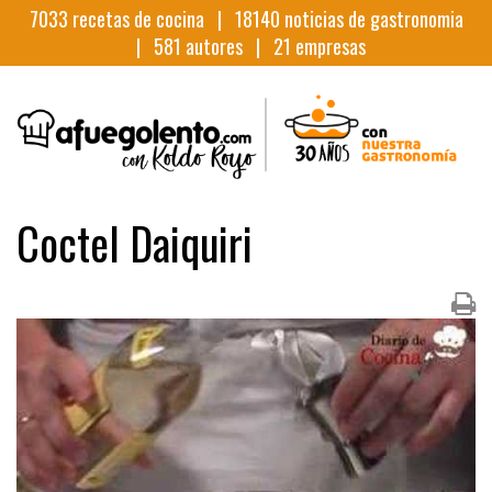
7033
recetas de cocina |
18140
noticias de gastronomia
|
581
autores |
21
empresas
Coctel Daiquiri