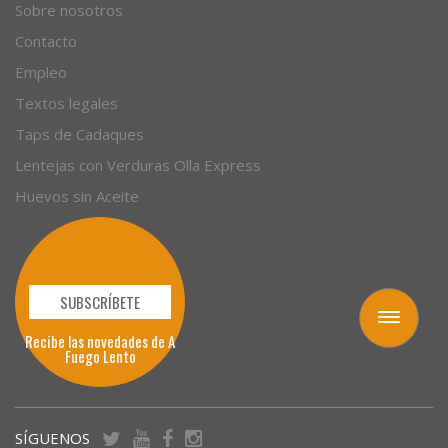
Sobre nosotros
Contacto
Empleo
Textos legales
Taps de Cadaques
Lentejas con Verduras Olla Express
Huevos sin Aceite
SUBSCRÍBETE
Toggle
Recibe las novedades de A
navigation
Fuego Lento
SÍGUENOS