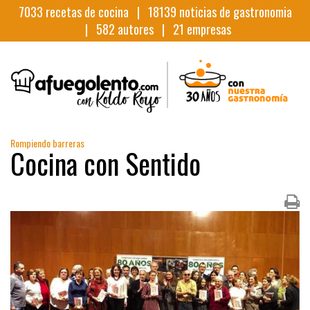
7033
recetas de cocina |
18139
noticias de gastronomia
|
582
autores |
21
empresas
Rompiendo barreras
Cocina con Sentido