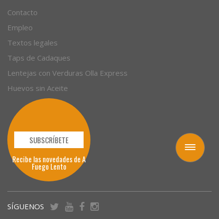
Contacto
Empleo
Textos legales
Taps de Cadaques
Lentejas con Verduras Olla Express
Huevos sin Aceite
SUBSCRÍBETE
Toggle
Recibe las novedades de A
navigation
Fuego Lento
SÍGUENOS