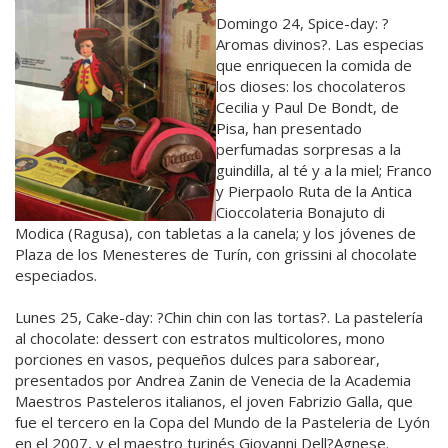
Domingo 24, Spice-day: ?
Aromas divinos?. Las especias
que enriquecen la comida de
los dioses: los chocolateros
Cecilia y Paul De Bondt, de
Pisa, han presentado
perfumadas sorpresas a la
guindilla, al té y a la miel; Franco
y Pierpaolo Ruta de la Antica
Cioccolateria Bonajuto di
Modica (Ragusa), con tabletas a la canela; y los jóvenes de
Plaza de los Menesteres de Turín, con grissini al chocolate
especiados.
Lunes 25, Cake-day: ?Chin chin con las tortas?. La pastelería
al chocolate: dessert con estratos multicolores, mono
porciones en vasos, pequeños dulces para saborear,
presentados por Andrea Zanin de Venecia de la Academia
Maestros Pasteleros italianos, el joven Fabrizio Galla, que
fue el tercero en la Copa del Mundo de la Pasteleria de Lyón
en el 2007, y el maestro turinés Giovanni Dell?Agnese.