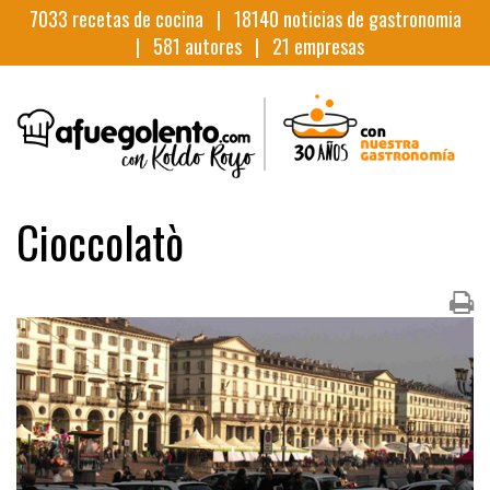
7033
recetas de cocina |
18140
noticias de gastronomia
|
581
autores |
21
empresas
Cioccolatò