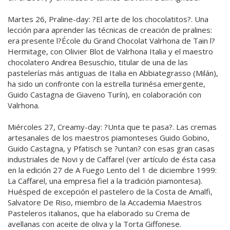
Martes 26, Praline-day: ?El arte de los chocolatitos?. Una
lección para aprender las técnicas de creación de pralines:
era presente l?École du Grand Chocolat Valrhona de Tain l?
Hermitage, con Olivier Blot de Valrhona Italia y el maestro
chocolatero Andrea Besuschio, titular de una de las
pastelerías más antiguas de Italia en Abbiategrasso (Milán),
ha sido un confronte con la estrella turinésa emergente,
Guido Castagna de Giaveno Turín), en colaboración con
Valrhona.
Miércoles 27, Creamy-day: ?Unta que te pasa?. Las cremas
artesanales de los maestros piamonteses Guido Gobino,
Guido Castagna, y Pfatisch se ?untan? con esas gran casas
industriales de Novi y de Caffarel (ver artículo de ésta casa
en la edición 27 de A Fuego Lento del 1 de diciembre 1999:
La Caffarel, una empresa fiel a la tradición piamontesa).
Huésped de excepción el pastelero de la Costa de Amalfi,
Salvatore De Riso, miembro de la Accademia Maestros
Pasteleros italianos, que ha elaborado su Crema de
avellanas con aceite de oliva y la Torta Giffonese.