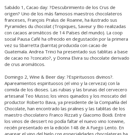
Sabádo 1, Cacao day: ?Descubrimiento de los Crus de
origen? Uno de los más famosos maestros chocolateros
franceses, François Pralus de Roanne, ha ilustrado sus
Pyramides du chocolat (Tropiques, Saveur y Bio realizadas
con cacaos aromáticos de 14 Países del mundo). La coop
social Pausa Café ha ofrecido en degustación por la primera
vez su Sbarretta (barrita) producida con cacao de
Guatemala. Andrea Trinci ha presentado sus tablitas a base
de cacao no ?concato?, y Donna Elvira su chocolate derivado
de crus aromáticos.
Domingo 2, Wine & Beer day: ?Espirituosos divinos?.
Apareamientos espirituosos (el vino y la cerveza) con la
comida de los dioses. Las rubias y las brunas del cervecero
artesanal Teo Musso; los vinos quinados y los moscato del
productor Roberto Bava, ya presidente de la Compañía del
Chocolate, han encontrado las pralines y las tablitas de los
maestro chocolatero Franco Rizzati y Giacomo Boidi. Entre
los vinos de dessert no podía faltar el nuevo vino Icewine,
recién presentado en la edición 148 de A Fuego Lento. En
aparear el vino del hielo con especialidades chocolateras ha