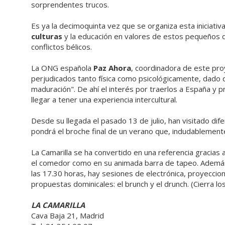
sorprendentes trucos.
Es ya la decimoquinta vez que se organiza esta iniciativ
culturas
y la educación en valores de estos pequeños d
conflictos bélicos.
La ONG española
Paz Ahora
, coordinadora de este pro
perjudicados tanto física como psicológicamente, dado
maduración". De ahí el interés por traerlos a España y
llegar a tener una experiencia intercultural.
Desde su llegada el pasado 13 de julio, han visitado dif
pondrá el broche final de un verano que, indudablemente
La Camarilla se ha convertido en una referencia gracias 
el comedor como en su animada barra de tapeo. Además,
las 17.30 horas, hay sesiones de electrónica, proyeccion
propuestas dominicales: el brunch y el drunch. (Cierra lo
LA CAMARILLA
Cava Baja 21, Madrid