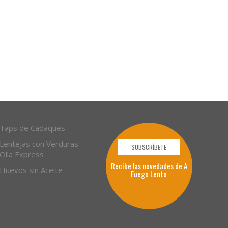
Taps de Cadaques
Lentejas con Verduras
SUBSCRÍBETE
Olla Express
Recibe las novedades de A
Huevos sin Aceite
Fuego Lento