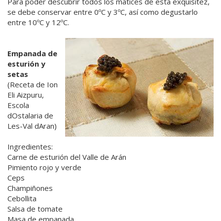
Para poder descubrir todos los matices de esta exquisitez,
se debe conservar entre 0ºC y 3ºC, así como degustarlo
entre 10ºC y 12ºC.
Empanada de
esturión y
setas
(Receta de Ion
Eli Aizpuru,
Escola
dOstalaria de
Les-Val dAran)
Ingredientes:
Carne de esturión del Valle de Arán
Pimiento rojo y verde
Ceps
Champiñones
Cebollita
Salsa de tomate
Masa de empanada