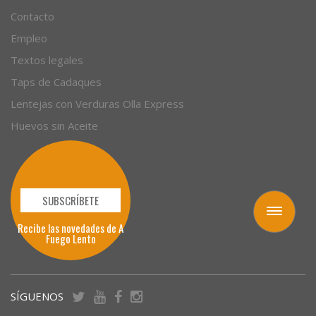
Contacto
Empleo
Textos legales
Taps de Cadaques
Lentejas con Verduras Olla Express
Huevos sin Aceite
SUBSCRÍBETE
Toggle
Recibe las novedades de A
navigation
Fuego Lento
SÍGUENOS