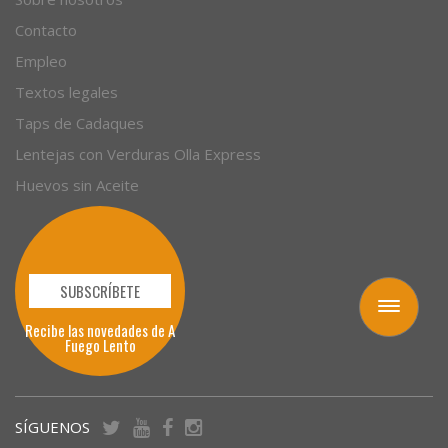
Contacto
Empleo
Textos legales
Taps de Cadaques
Lentejas con Verduras Olla Express
Huevos sin Aceite
SUBSCRÍBETE
Toggle
Recibe las novedades de A
navigation
Fuego Lento
SÍGUENOS