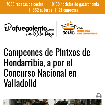
7033
recetas de cocina |
18138
noticias de gastronomia
|
582
autores |
21
empresas
Campeones de Pintxos de
Hondarribia, a por el
Concurso Nacional en
Valladolid