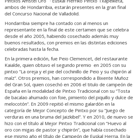
Pintxos Amstel Oro · Euskal Herriko Pintxo Txapelketa,
ambos de Hondarribia, estarán presentes en la gran final
del Concurso Nacional de Valladolid.
Hondarribia siempre ha contado con al menos un
representante en la final de este certamen que se celebra
desde el año 2005, habiendo cosechado además muy
buenos resultados, con premios en las distintas ediciones
celebradas hasta la fecha.
En la primera edición, fue Peio Clemencet, del restaurante
Kaialde, quien obtuvo el segundo premio en 2005 con su
pintxo “La oreja y el pie del cochinillo de Peio y su chipirón al
maíz”. Otros premios, han correspondido a Bixente Muñoz
del Gran Sol, quien cosechó en 2006 el titulo de campeón de
España en la modalidad de Pintxo Tradicional con su “Tosta
de bacalao ahumado con foie, pimiento del piquillo y dulce de
melocotón”. En 2009 repitió el mismo galardón en la
categoría de Mejor Concepto de Pintxo por su “Juego de
verduras en una bruma del Jaizkibel”. Y en 2010, de nuevo se
hizo con el título al Mejor Pintxo Tradicional con “Huevo al
oro con migas de pastor y chipirón”, que había cosechado
ese mismo año el título de Campeón de Euskal Herria. En la