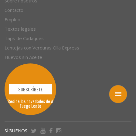
Sobre nosotros
Contacto
Empleo
Textos legales
Taps de Cadaques
Lentejas con Verduras Olla Express
Huevos sin Aceite
SUBSCRÍBETE
Toggle
Recibe las novedades de A
navigation
Fuego Lento
SÍGUENOS