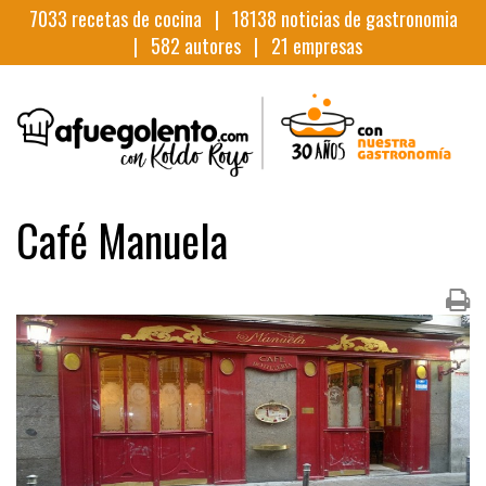
7033
recetas de cocina |
18138
noticias de gastronomia
|
582
autores |
21
empresas
Café Manuela