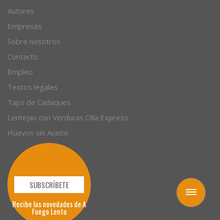
Autores
Empresas
Sobre nosotros
Contacto
Empleo
Textos legales
Taps de Cadaques
Lentejas con Verduras Olla Express
Huevos sin Aceite
SUBSCRÍBETE
Toggle
Recibe las novedades de A
navigation
Fuego Lento