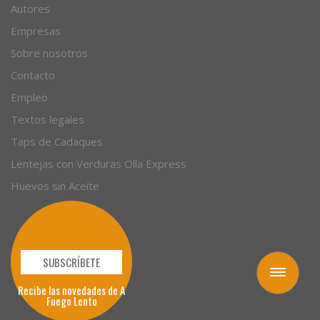
Autores
Empresas
Sobre nosotros
Contacto
Empleo
Textos legales
Taps de Cadaques
Lentejas con Verduras Olla Express
Huevos sin Aceite
SUBSCRÍBETE
Toggle
navigation
Recibe las novedades de A
Fuego Lento