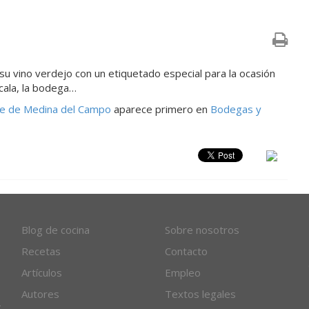
su vino verdejo con un etiquetado especial para la ocasión
cala, la bodega…
ne de Medina del Campo
aparece primero en
Bodegas y
Blog de cocina
Sobre nosotros
Recetas
Contacto
Artículos
Empleo
Autores
Textos legales