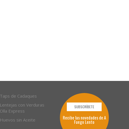
Taps de Cadaques
Lentejas con Verduras
SUBSCRÍBETE
Olla Express
Recibe las novedades de A
Huevos sin Aceite
Fuego Lento