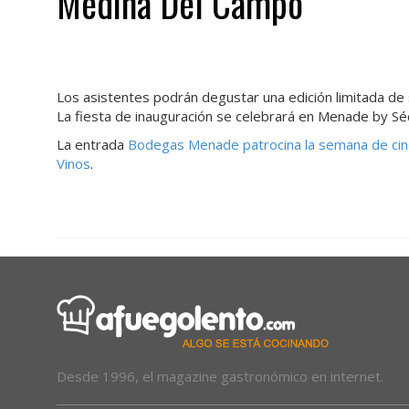
Medina Del Campo
Los asistentes podrán degustar una edición limitada de 
La fiesta de inauguración se celebrará en Menade by Sé
La entrada
Bodegas Menade patrocina la semana de ci
Vinos
.
Desde 1996, el magazine gastronómico en internet.