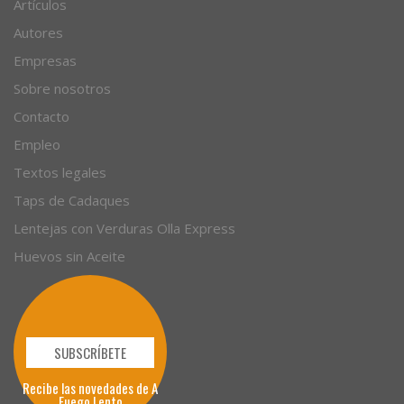
Artículos
Autores
Empresas
Sobre nosotros
Contacto
Empleo
Textos legales
Taps de Cadaques
Lentejas con Verduras Olla Express
Huevos sin Aceite
SUBSCRÍBETE
Recibe las novedades de A
Fuego Lento