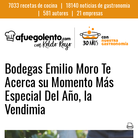
7033
recetas de cocina |
18140
noticias de gastronomia
|
581
autores |
21
empresas
Bodegas Emilio Moro Te
Acerca su Momento Más
Especial Del Año, la
Vendimia