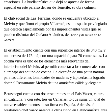
creaciones
. La huella
artística que dejó se aprecia de forma
especial en este paraíso del sur de Tenerife, su obra culmen.
El club social de Las Terrazas, donde se encuentra ubicado el
Melvin y que firmó el propio
Villarroel,
es un espacio privilegiado
que destaca especialmente por las impresionantes vistas que se
pueden disfrutar del Océ
ano Atlántico, del
Teide y de la isla de La
Gomera.
El establecimiento cuenta con una superficie interior de 340 m2 y
una terraza de 175 m2, con una capacidad para
70 comensales.
La
cocina vista es uno de los elementos má
s relevantes de
l
interiorismo
del Melvin, al permitir conectar a los comensales con
el trabajo del equipo de cocina. La elección de una pauta natural
para las diferentes tonalidades de maderas y tapicerías ha logrado
dotar al Restaurante Melvin de una atmósfera cálida y elegante.
Berasategui cuenta con dos restaurantes en el País Vasco, cuatro
en Cataluña, y con éste, tres en Canarias, lo que suma un total de
nueve establecimientos de su firma en España. Además, el
prestigioso chef vasco asesora a otros cinco en Latinoamérica, tres