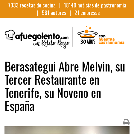
7033
recetas de cocina |
18140
noticias de gastronomia
|
581
autores |
21
empresas
Berasategui Abre Melvin, su
Tercer Restaurante en
Tenerife, su Noveno en
España