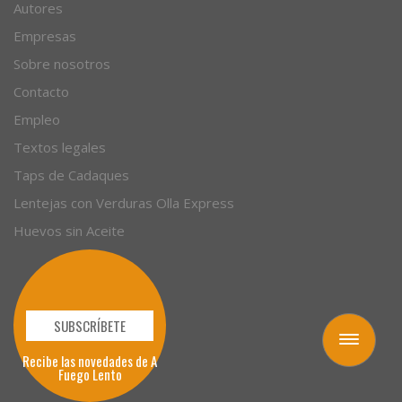
Autores
Empresas
Sobre nosotros
Contacto
Empleo
Textos legales
Taps de Cadaques
Lentejas con Verduras Olla Express
Huevos sin Aceite
SUBSCRÍBETE
Toggle
Recibe las novedades de A
navigation
Fuego Lento