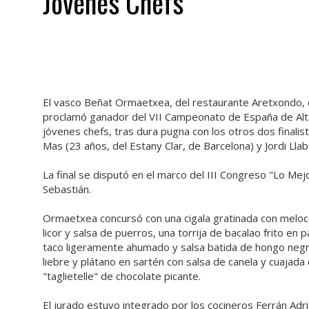
Jóvenes Chefs
El vasco Beñat Ormaetxea, del restaurante Aretxondo, 
proclamó ganador del VII Campeonato de España de Alt
jóvenes chefs, tras dura pugna con los otros dos finalist
Mas (23 años, del Estany Clar, de Barcelona) y Jordi Llab
La final se disputó en el marco del III Congreso "Lo Mejo
Sebastián.
Ormaetxea concursó con una cigala gratinada con meloc
licor y salsa de puerros, una torrija de bacalao frito en 
taco ligeramente ahumado y salsa batida de hongo negr
liebre y plátano en sartén con salsa de canela y cuajada d
"taglietelle" de chocolate picante.
El jurado estuvo integrado por los cocineros Ferrán Adri