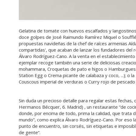
Gelatina de tomate con huevos escalfados y langostino
doce golpes de José Raimundo Ramírez Miquel o Soufflé 
propuestas navideñas de la chef de raíces armenias Aída
compartidas', que acaban de lanzar los fundadores del r
Álvaro Rodríguez-Cano. A la venta en el establecimiento
ejemplar recoge también una serie de deliciosas crea
mohammara, Croquetas de pato e higos o Hamburguesa p
Station Egg o Crema picante de calabaza y coco, ...); o l
Couscous imperial de verduras o Curry rojo de pescado bl
Sin duda un precioso detalle para regalar estas fechas, 
Hermanos Bécquer, 6. Madrid) , un restaurante “de coc
donde, por encima de todo, prima la calidad, que trata d
mundo”, como explica Álvaro Rodríguez-Cano. Por eso la 
punto de encuentro, sin corsés, sin etiquetas e imposib
de gente”.