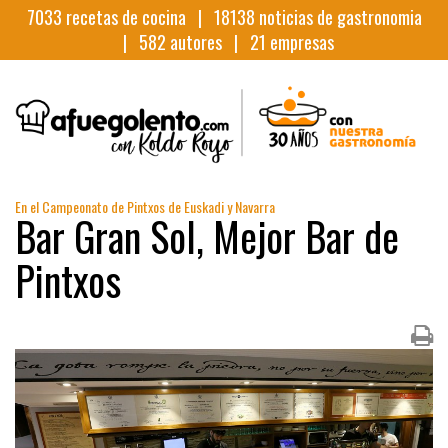
7033
recetas de cocina |
18138
noticias de gastronomia
|
582
autores |
21
empresas
En el Campeonato de Pintxos de Euskadi y Navarra
Bar Gran Sol, Mejor Bar de
Pintxos